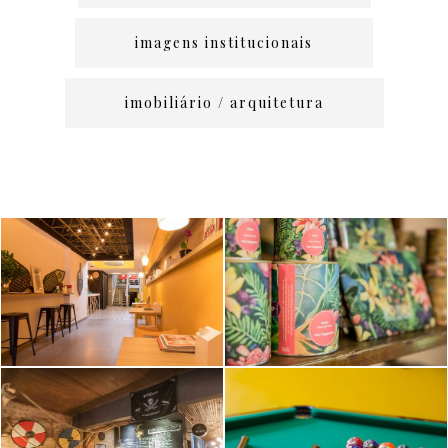
imagens institucionais
imobiliário / arquitetura
360 NOA
360 Frau
Coworking
Bondan
[Google
[Google
StreetView]
StreetView]
360 Svarten
360 Parque
Mügg
Hotel Pimont