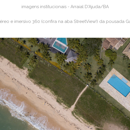
imagens institucionais - Arraial D'Ajuda/BA
éreo e imersivo 360 (confira na aba StreetView!) da pousada 