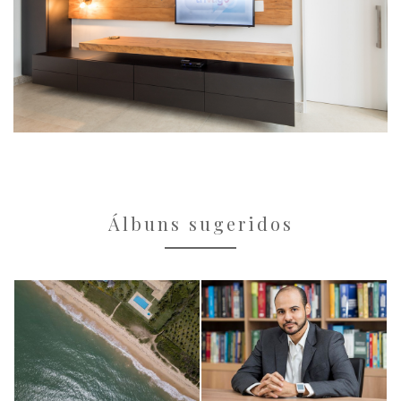
Álbuns sugeridos
imagens
imagens
institucionais
institucionais
GuestHouse
Portraits
Paradise