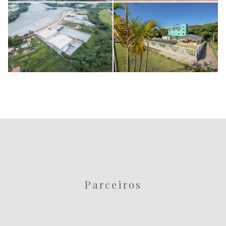
imagens
imagens
institucionais
institucionais
Parque Hotel
Quimiplast BH
Pimonte
Parceiros