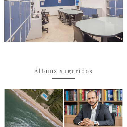
Álbuns sugeridos
imagens
imagens
institucionais
institucionais
GuestHouse
Portraits
Paradise