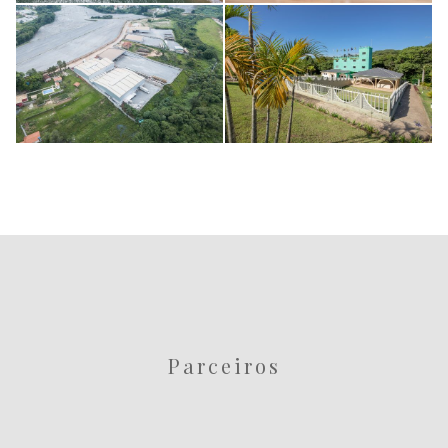
imagens
imagens
institucionais
institucionais
Parque Hotel
Quimiplast BH
Pimonte
Parceiros